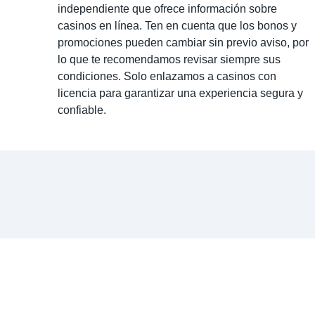
independiente que ofrece información sobre
casinos en línea. Ten en cuenta que los bonos y
promociones pueden cambiar sin previo aviso, por
lo que te recomendamos revisar siempre sus
condiciones. Solo enlazamos a casinos con
licencia para garantizar una experiencia segura y
confiable.