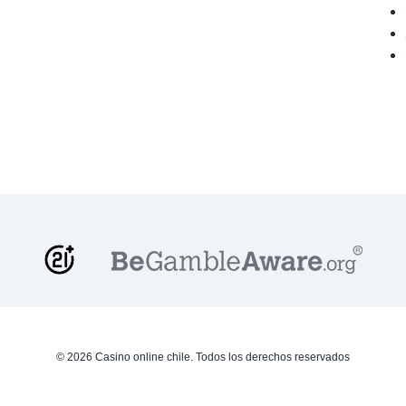
© 2026 Casino online chile. Todos los derechos reservados