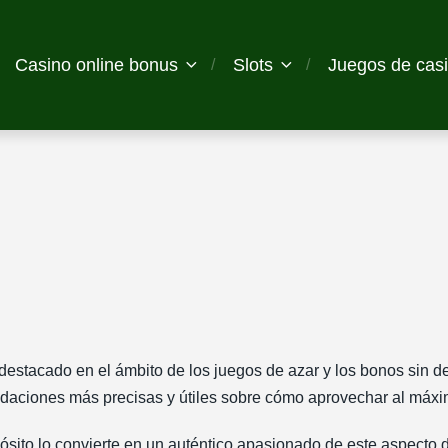
Casino online bonus
Slots
Juegos de casi
estacado en el ámbito de los juegos de azar y los bonos sin de
daciones más precisas y útiles sobre cómo aprovechar al máximo
ósito lo convierte en un auténtico apasionado de este aspecto 