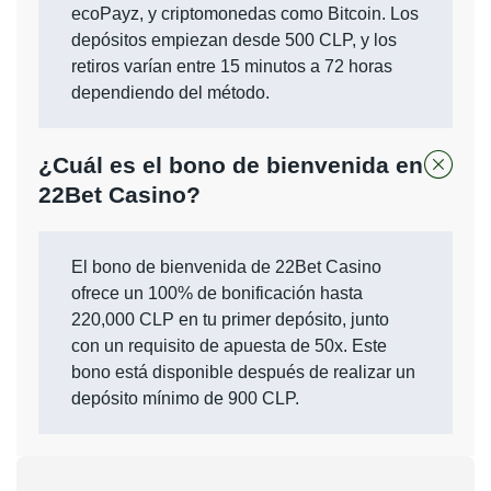
ecoPayz, y criptomonedas como Bitcoin. Los
depósitos empiezan desde 500 CLP, y los
retiros varían entre 15 minutos a 72 horas
dependiendo del método.
¿Cuál es el bono de bienvenida en
22Bet Casino?
El bono de bienvenida de 22Bet Casino
ofrece un 100% de bonificación hasta
220,000 CLP en tu primer depósito, junto
con un requisito de apuesta de 50x. Este
bono está disponible después de realizar un
depósito mínimo de 900 CLP.