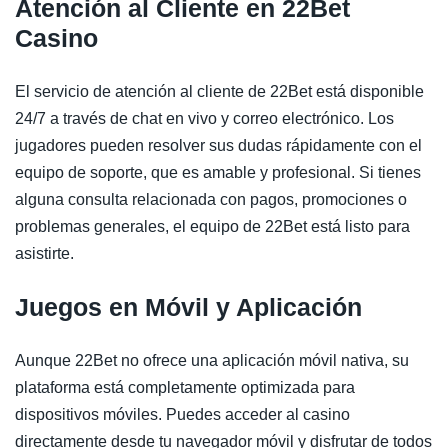
Atención al Cliente en 22Bet
Casino
El servicio de atención al cliente de 22Bet está disponible
24/7 a través de chat en vivo y correo electrónico. Los
jugadores pueden resolver sus dudas rápidamente con el
equipo de soporte, que es amable y profesional. Si tienes
alguna consulta relacionada con pagos, promociones o
problemas generales, el equipo de 22Bet está listo para
asistirte.
Juegos en Móvil y Aplicación
Aunque 22Bet no ofrece una aplicación móvil nativa, su
plataforma está completamente optimizada para
dispositivos móviles. Puedes acceder al casino
directamente desde tu navegador móvil y disfrutar de todos