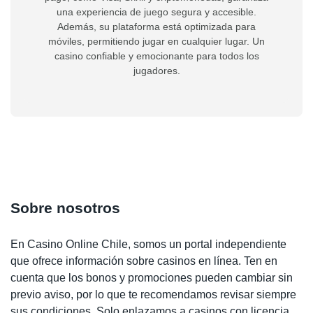
una experiencia de juego segura y accesible.
Además, su plataforma está optimizada para
móviles, permitiendo jugar en cualquier lugar. Un
casino confiable y emocionante para todos los
jugadores.
Sobre nosotros
En Casino Online Chile, somos un portal independiente
que ofrece información sobre casinos en línea. Ten en
cuenta que los bonos y promociones pueden cambiar sin
previo aviso, por lo que te recomendamos revisar siempre
sus condiciones. Solo enlazamos a casinos con licencia