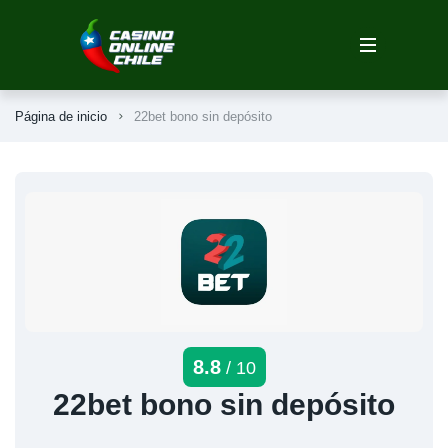
Página de inicio
22bet bono sin depósito
8.8
/ 10
22bet bono sin depósito