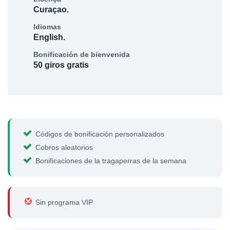
Curaçao.
Idiomas
English
.
Bonificación de bienvenida
50 giros gratis
Códigos de bonificación personalizados
Cobros aleatorios
Bonificaciones de la tragaperras de la semana
Sin programa VIP