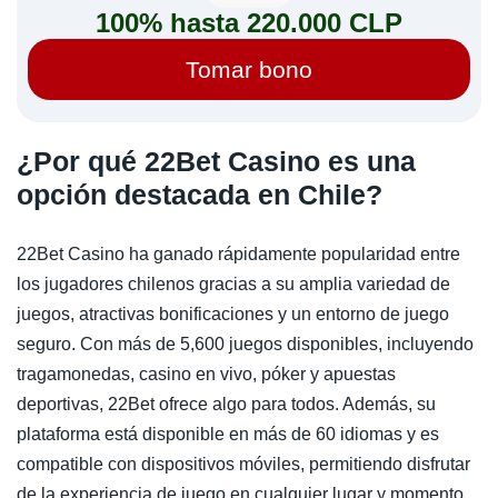
100% hasta 220.000 CLP
Tomar bono
¿Por qué 22Bet Casino es una
opción destacada en Chile?
22Bet Casino ha ganado rápidamente popularidad entre
los jugadores chilenos gracias a su amplia variedad de
juegos, atractivas bonificaciones y un entorno de juego
seguro. Con más de 5,600 juegos disponibles, incluyendo
tragamonedas, casino en vivo, póker y apuestas
deportivas, 22Bet ofrece algo para todos. Además, su
plataforma está disponible en más de 60 idiomas y es
compatible con dispositivos móviles, permitiendo disfrutar
de la experiencia de juego en cualquier lugar y momento.