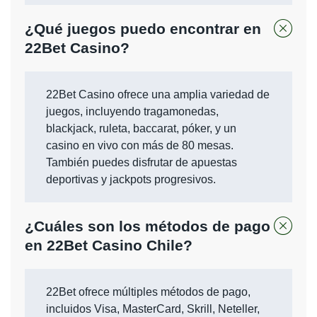
¿Qué juegos puedo encontrar en
22Bet Casino?
22Bet Casino ofrece una amplia variedad de
juegos, incluyendo tragamonedas,
blackjack, ruleta, baccarat, póker, y un
casino en vivo con más de 80 mesas.
También puedes disfrutar de apuestas
deportivas y jackpots progresivos.
¿Cuáles son los métodos de pago
en 22Bet Casino Chile?
22Bet ofrece múltiples métodos de pago,
incluidos Visa, MasterCard, Skrill, Neteller,