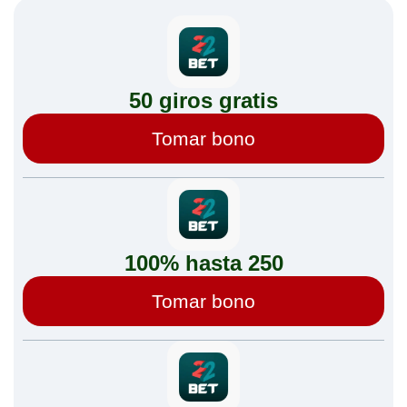
50 giros gratis
Tomar bono
100% hasta 250
Tomar bono