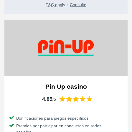
T&C apply
Consulte
Pin Up casino
4.85
/5
Bonificaciones para juegos específicos
Premios por participar en concursos en redes