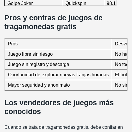
Golpe Joker
Quickspin
98.11%
Pros y contras de juegos de
tragamonedas gratis
Pros
Desvent
Juego libre sin riesgo
No hay 
Juego sin registro y descarga
No todas
Oportunidad de explorar nuevas franjas horarias
El bote 
Mayor seguridad y anonimato
No sirv
Los vendedores de juegos más
conocidos
Cuando se trata de tragamonedas gratis, debe confiar en