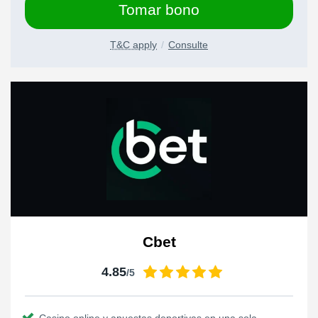
Tomar bono
T&C apply
Consulte
Cbet
4.85
/5