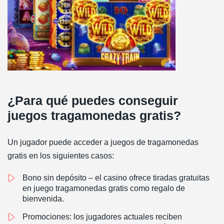
¿Para qué puedes conseguir
juegos tragamonedas gratis?
Un jugador puede acceder a juegos de tragamonedas
gratis en los siguientes casos:
Bono sin depósito – el casino ofrece tiradas gratuitas
en juego tragamonedas gratis como regalo de
bienvenida.
Promociones: los jugadores actuales reciben