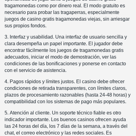
tragamonedas como por dinero real. El modo gratuito es
necesario para probar las tragaperras, especialmente
juegos de casino gratis tragamonedas viejas, sin arriesgar
sus propios fondos.
Interfaz y usabilidad. Una interfaz de usuario sencilla y
clara desempeña un papel importante. El jugador debe
encontrar fácilmente los juegos de tragamonedas gratis
adecuados, iniciar el modo de demostración, ver las
condiciones de las bonificaciones y ponerse en contacto
con el servicio de asistencia.
Pagos rápidos y límites justos. El casino debe ofrecer
condiciones de retirada transparentes, con límites claros,
plazos de procesamiento razonables (hasta 24-48 horas) y
compatibilidad con los sistemas de pago más populares.
Atención al cliente. Un soporte técnico fiable es otro
indicador importante. Los buenos casinos ofrecen ayuda
las 24 horas del día, los 7 días de la semana, a través del
chat, el correo electrónico y las redes sociales. Es