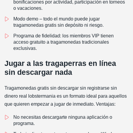
bonificaciones por actividad, participación en torneos
o vacaciones.
Modo demo – todo el mundo puede jugar
tragamonedas gratis sin depósito ni riesgo.
Programa de fidelidad: los miembros VIP tienen
acceso gratuito a tragamonedas tradicionales
exclusivas.
Jugar a las tragaperras en línea
sin descargar nada
Tragamonedas gratis sin descargar sin registrarse sin
dinero real lobstermania es un formato ideal para aquellos
que quieren empezar a jugar de inmediato. Ventajas:
No necesitas descargarte ninguna aplicación o
programa.