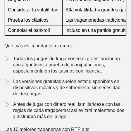
Considerar la volatilidad
Alta volatilidad = grandes gana
Prueba los clásicos
Las tragamonedas tradicionales 
Controlar el bankroll
Incluso en una partida gratuita,
Qué más es importante recordar:
Todos los juegos de tragamonedas gratis funcionan
con algoritmos a prueba de manipulaciones,
especialmente en los casinos con licencia.
Las versiones gratuitas suelen estar disponibles en
dispositivos móviles y de sobremesa, sin necesidad
de descargas.
Antes de jugar con dinero real, familiarícese con las
reglas de cada tragaperras: así evitará malentendidos
y disfrutará más del juego.
Las 10 mejores tragaperras con RTP alto