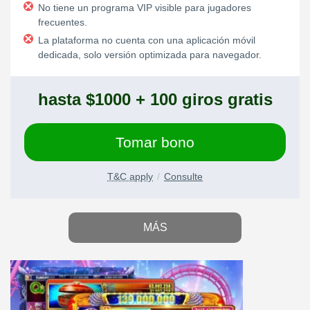
No tiene un programa VIP visible para jugadores
frecuentes.
La plataforma no cuenta con una aplicación móvil
dedicada, solo versión optimizada para navegador.
hasta $1000 + 100 giros gratis
Tomar bono
T&C apply
Consulte
MÁS