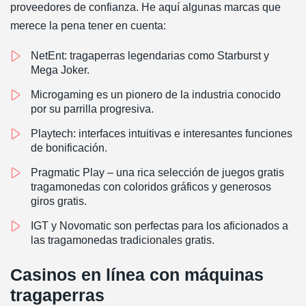
proveedores de confianza. He aquí algunas marcas que
merece la pena tener en cuenta:
NetEnt: tragaperras legendarias como Starburst y
Mega Joker.
Microgaming es un pionero de la industria conocido
por su parrilla progresiva.
Playtech: interfaces intuitivas e interesantes funciones
de bonificación.
Pragmatic Play – una rica selección de juegos gratis
tragamonedas con coloridos gráficos y generosos
giros gratis.
IGT y Novomatic son perfectas para los aficionados a
las tragamonedas tradicionales gratis.
Casinos en línea con máquinas
tragaperras