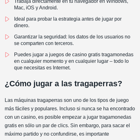
Trabaja directamente en tu navegador en Windows,
Mac, iOS y Android.
Ideal para probar la estrategia antes de jugar por
dinero.
Garantizar la seguridad: los datos de los usuarios no
se comparten con terceros.
Puedes jugar a juegos de casino gratis tragamonedas
en cualquier momento y en cualquier lugar – todo lo
que necesitas es Internet.
¿Cómo jugar a las tragaperras?
Las máquinas tragaperras son uno de los tipos de juego
más fáciles y populares. Incluso si nunca se ha encontrado
con un casino, es posible empezar a jugar tragamonedas
gratis en sólo un par de clics. Sin embargo, para sacar el
máximo partido y no confundirse, es importante