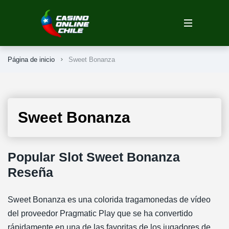
Página de inicio
Sweet Bonanza
Sweet Bonanza
Popular Slot Sweet Bonanza
Reseña
Sweet Bonanza es una colorida tragamonedas de vídeo
del proveedor Pragmatic Play que se ha convertido
rápidamente en una de las favoritas de los jugadores de