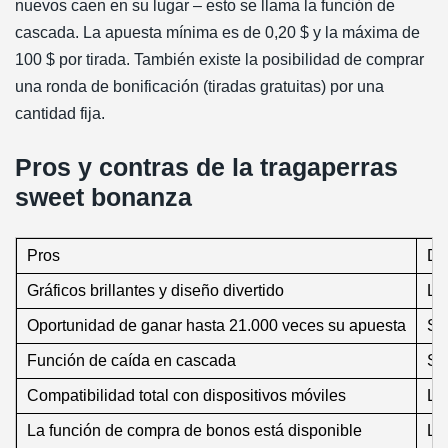
nuevos caen en su lugar – esto se llama la función de
cascada. La apuesta mínima es de 0,20 $ y la máxima de
100 $ por tirada. También existe la posibilidad de comprar
una ronda de bonificación (tiradas gratuitas) por una
cantidad fija.
Pros y contras de la tragaperras
sweet bonanza
Pros
De
Gráficos brillantes y diseño divertido
La
Oportunidad de ganar hasta 21.000 veces su apuesta
Si
Función de caída en cascada
Si
Compatibilidad total con dispositivos móviles
La
La función de compra de bonos está disponible
La