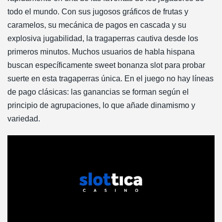
todo el mundo. Con sus jugosos gráficos de frutas y
caramelos, su mecánica de pagos en cascada y su
explosiva jugabilidad, la tragaperras cautiva desde los
primeros minutos. Muchos usuarios de habla hispana
buscan específicamente sweet bonanza slot para probar
suerte en esta tragaperras única. En el juego no hay líneas
de pago clásicas: las ganancias se forman según el
principio de agrupaciones, lo que añade dinamismo y
variedad.