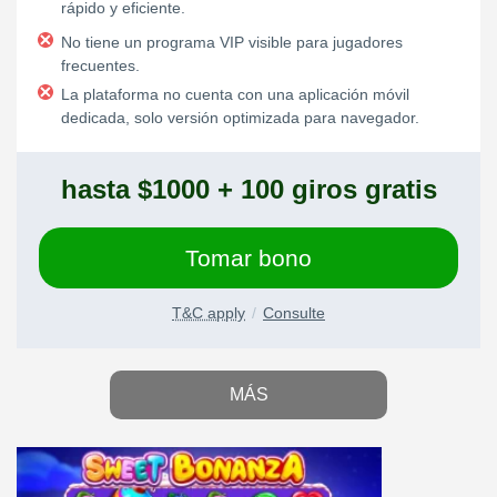
rápido y eficiente.
No tiene un programa VIP visible para jugadores
frecuentes.
La plataforma no cuenta con una aplicación móvil
dedicada, solo versión optimizada para navegador.
hasta $1000 + 100 giros gratis
Tomar bono
T&C apply
Consulte
MÁS