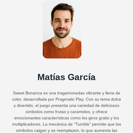
Matías García
Sweet Bonanza es una tragamonedas vibrante y llena de
color, desarrollada por Pragmatic Play. Con su tema dulce
y divertido, el juego presenta una variedad de deliciosos
símbolos como frutas y caramelos, y ofrece
emocionantes características como los giros gratis y los
multiplicadores. La mecánica de "Tumble" permite que los
símbolos caigan y se reemplazen, lo que aumenta las