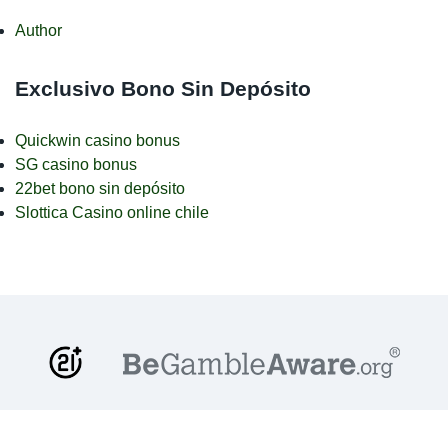
Author
Exclusivo Bono Sin Depósito
Quickwin casino bonus
SG casino bonus
22bet bono sin depósito
Slottica Casino online chile