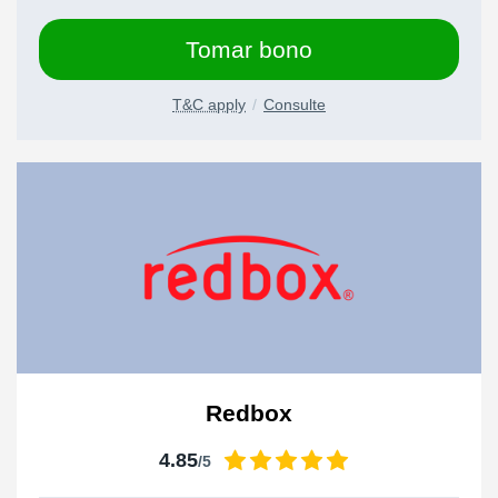
Tomar bono
T&C apply
Consulte
Redbox
4.85
/5