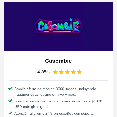
Casombie
4.85
/5
Amplia oferta de más de 3000 juegos, incluyendo
tragamonedas, casino en vivo y más.
Bonificación de bienvenida generosa de hasta $1000
USD más giros gratis.
Atención al cliente 24/7 en español, con soporte